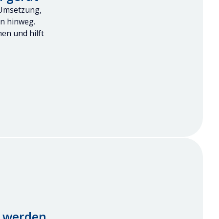
r Umsetzung,
n hinweg.
en und hilft
n werden