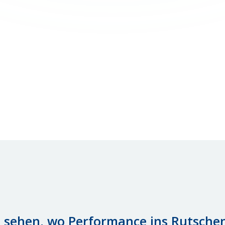
Unterstützt konkrete
Führungssituationen
Passt sich an die Bedürfnisse der
Führungskraft und den Teamkontext an
Übersetzt Insights in Verhaltensänderung
Jederzeit verfügbar und skalierbar
 sehen, wo Performance ins Rutsche