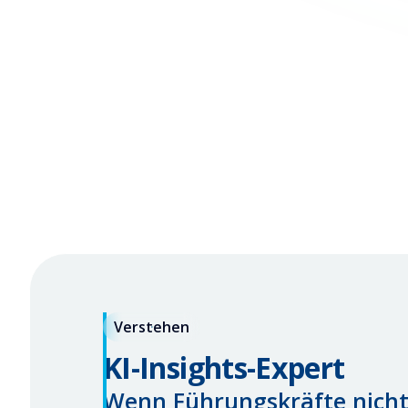
Verknüpft Signale aus mehreren
Datenquellen
Erkennt Muster, Risiken und
aufkommende Themen
Erklärt, was über Teams und Zeitpunkte
hinweg geschieht
Wandelt Feedback in führungsrelevante
Insights um
Verstehen
KI-Insights-Expert
Wenn Führungskräfte nicht