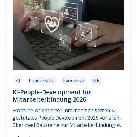
AI
Leadership
Executive
HR
KI-People-Development für
Mitarbeiterbindung 2026
Frontline-orientierte Unternehmen setzen KI-
gestütztes People Development 2026 vor allem
über zwei Bausteine zur Mitarbeiterbindung ein:
kurze, wiederkehrende Pulse Surveys als