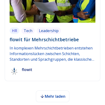
HR
Tech
Leadership
flowit für Mehrschichtbetriebe
In komplexen Mehrschichtbetrieben entstehen
Informationslücken zwischen Schichten,
Standorten und Sprachgruppen, die klassische
HR-Software kaum schliesst. flowit wurde als
flowit
People-Development-Software genau für dieses
Problem entwickelt: Echtzeit-Feedback erfasst
Stimmung und Belastung kontinuierlich,
mehrsprachige Teilnahme erreicht alle
Mitarbeitenden unabhängig von Schicht oder
Mehr laden
Sprache, und die Integration mit bestehender
HR-Software verbindet diese Erkenntnisse mit