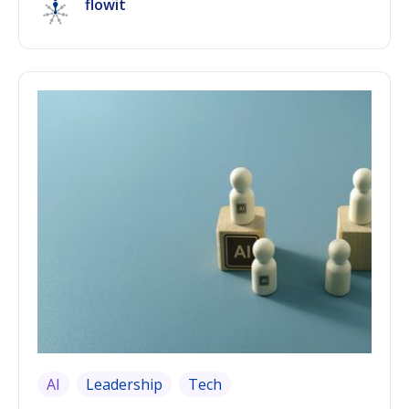
flowit
kontinuierliche Datenquelle und KI-basierte
Frühwarnsignale, die Muster in diesen Daten
erkennen, bevor sich Unzufriedenheit in
Kündigung übersetzt. Der praktische Nutzen
entsteht erst durch die Kombination beider
Elemente — Pulse Surveys allein liefern
Rohdaten, Frühwarnsignale allein brauchen eine
verlässliche Datenbasis. Dieser Leitfaden zeigt,
wie sich beide Bausteine 2026 praktisch
einführen lassen und worauf frontline-
orientierte Unternehmen dabei besonders
achten sollten.
AI
Leadership
Tech