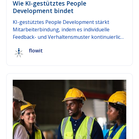
Wie KI-gestütztes People
Development bindet
KI-gestütztes People Development stärkt
Mitarbeiterbindung, indem es individuelle
Feedback- und Verhaltensmuster kontinuierlich
auswertet, daraus personalisierte
flowit
Entwicklungsempfehlungen ableitet und
Frühwarnsignale für sinkendes Engagement
sichtbar macht — bevor daraus eine Kündigung
wird. Der entscheidende Unterschied zu reinen
Feedbacktools: Künstliche Intelligenz im HR-
Bereich verbindet Daten über Zeit und Teams
hinweg zu einem Gesamtbild, statt einzelne
Umfrageergebnisse isoliert darzustellen. Dieser
Beitrag erklärt den Mechanismus dahinter und
zeigt, was KI-gestütztes People Development
von klassischen HR-Tools unterscheidet.