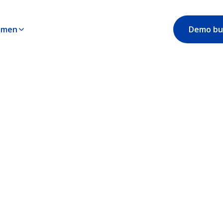
hmen
Demo bu
flowit